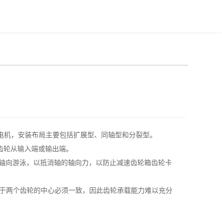
电机，安装布局主要包括扩展型、同轴型和分裂型。
齿轮从输入端或输出端。
型轴向游泳，以抵消轴的轴向力，以防止减速齿轮箱齿轮卡
由于两个齿轮的中心必须一致，因此齿轮承载能力难以充分