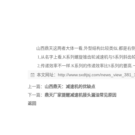
山西鼎天这两者大体一看,外型结构比较类似,都是右侧
1,从名字上看,K系列螺旋锥齿轮减速机与S系列斜齿
2,传递效率不一样.K系列的传递效率比S系列的要高.一
本文网址：
http://www.sxdtjsj.com/news_view_381_
上一篇：
山西鼎天：减速机的优缺点
下一篇：
鼎天厂家提醒减速机接头漏油常见原因
返回