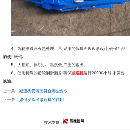
4、齿轮渗碳淬火热处理工艺,采用的低噪声齿齿形设计,确保产品
的使用寿命。
5、
大扭矩、体积小、温度低,广泛的输出。
6、
使用特殊的齿轮润滑脂,以确保
减速
机
运行20000小时,不需要
换油。
上一条：
减速机安装应符合哪些要求
下一条：
如何发挥出减速机的作用
太原富库
技术支持：