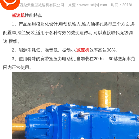
作者：
山西鼎天重型减速机有限公司
来源：
www.sxdtjsj.com
时间：
2018/3/7 14:44:51
减速
机
性能特点
1、
产品采用模块化设计,电动机输入,输入轴和孔类型三个方面,并
配置脚,法兰安装,适用于各种有效的减变速传动,可以直接取代无级调
速,摆线。
2
、
能源消耗低、噪音低、振动小,
减速
机
效率高达96%。
3、
使用
特殊的宽带宽压力电动机,当
加载在20 hz - 60赫兹频率范
围内正常使用。