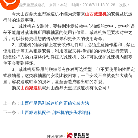
作者：
鼎天重型减速机
来源：
本站
时间：
2016/7/11 18:01:28
次数：
今天山西鼎天重型减速机小编为您带来
山西减速机
的安装及试运
行时的注意事项。
1、减速机在安装时，要特别注意传动中心轴线的对中，对中的误
差不能超过减速机所用联轴器的使用补偿量。减速机按照要求对中之
后，可以获得更理想的传动效果和更长久的使用寿命。
2、减速机的输出轴上在安装传动件时，必须注意操作柔和，禁止
使用锤子等工具粗暴安装，利用装配夹具和端轴的内螺纹进行安装，
以螺栓拧入的力度将传动件压入减速机，这样可以保护减速机内部零
件不会受到损坏。
3、减速机所采用的联轴器有多种可选类型，但不要使用钢性固定
式联轴器，这类联轴器的安装比较困难，一旦安装不当就会加大载荷
量，容易造成轴承的损坏，甚至会造成输出轴的断裂。
购买
山西减速机
就到山西鼎天重型减速机有限公司！
上一条：
山西行星系列减速机的正确安装方法
下一条：
山西减速机配件:刮板机的换头术详解
太原富库
技术支持：