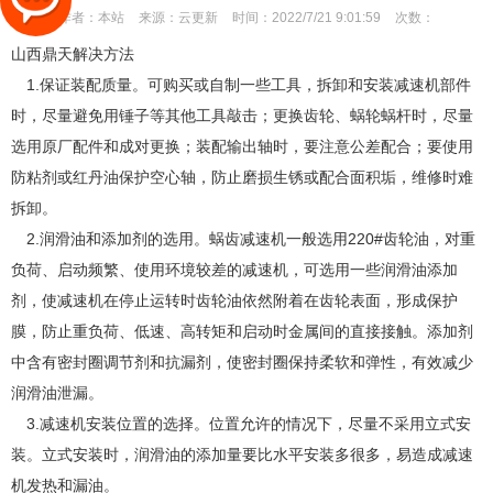
作者：
本站
来源：
云更新
时间：
2022/7/21 9:01:59
次数：
山西鼎天解决方法
1.保证装配质量。可购买或自制一些工具，拆卸和安装减速机部件
时，尽量避免用锤子等其他工具敲击；更换齿轮、蜗轮蜗杆时，尽量
选用原厂配件和成对更换；装配输出轴时，要注意公差配合；要使用
防粘剂或红丹油保护空心轴，防止磨损生锈或配合面积垢，维修时难
拆卸。
2.润滑油和添加剂的选用。蜗齿减速机一般选用220#齿轮油，对重
负荷、启动频繁、使用环境较差的减速机，可选用一些润滑油添加
剂，使减速机在停止运转时齿轮油依然附着在齿轮表面，形成保护
膜，防止重负荷、低速、高转矩和启动时金属间的直接接触。添加剂
中含有密封圈调节剂和抗漏剂，使密封圈保持柔软和弹性，有效减少
润滑油泄漏。
3.减速机安装位置的选择。位置允许的情况下，尽量不采用立式安
装。立式安装时，润滑油的添加量要比水平安装多很多，易造成减速
机发热和漏油。